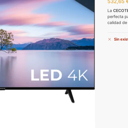
532,65
La
CECOTE
perfecta pa
calidad de
Sin exi