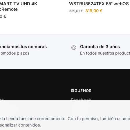
MART TV UHD 4K
WSTRU5524TEX 55″webOS
cRemote
319,00
€
339,01
€
90
€
anciamos tus compras
Garantía de 3 años
cómodos plazos
En todos nuestros produc
SÍGUENOS
ta
Facebook
al cliente
Instagram
o
TikTok
la tienda funcione correctamente. Con tu permiso, también usamos 
s y condiciones
sonalizar contenidos.