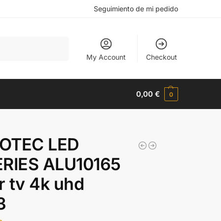
Seguimiento de mi pedido
Buscar
My Account
Checkout
0,00
€
0
OTEC LED
ERIES ALU10165
 tv 4k uhd
3