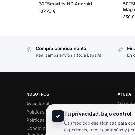
32″Smart tv HD Android
50″S
Magi
137,79
€
350,
Compra cómodamente
Fin
Realizamos envíos a toda España
En 
NOSOTROS
AYUDA
Aviso legal
Mi cuen
Políticas de privacidad
Soporte 
Tu privacidad, bajo control
✓
Políticas de cookies
Contact
Usamos cookies técnicas para que 
Condiciones de envío y
Término
experiencia, medir campañas y per
devoluciones