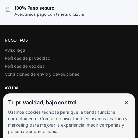
100% Pago seguro
Aceptamos pago con tarjeta o bizum
NOSOTROS
Aviso legal
Políticas de privacidad
Políticas de cookies
Condiciones de envío y devoluciones
AYUDA
Mi cuenta
×
Tu privacidad, bajo control
Soporte al cliente
Usamos cookies técnicas para que la tienda funcione
Contacto
correctamente. Con tu permiso, también usamos analítica y
Términos y condiciones
marketing para mejorar la experiencia, medir campañas y
Preguntas frecuentes
personalizar contenidos.