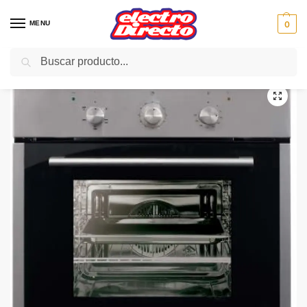
MENU
0
Buscar
Inicio
Gama blanca
Hornos
Horno Independiente
CATA HORNO ME 605G INOX MULTIFUNCION
/
/
/
/