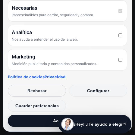
SÍGUENOS
Necesarias
Imprescindibles para carrito, seguridad y compra.
Facebook
Instagram
TikTok
Analítica
Nos ayuda a entender el uso de la web.
PUNTUACIÓN DE 4,6 SOBRE 5 EN GOOGLE
Marketing
Medición publicitaria y contenidos personalizados.
★★★★★
«Servicio de calidad y trato agradable con precios excelentes.
Política de cookies
Privacidad
Hemos comprado en varias ocasiones y siempre dan respuesta.
Espectacular, servicio de 10.»
Rechazar
Configurar
Iván Rodríguez Ramos
© Electrodirecto 2026
Guardar preferencias
Desarrollo y mantenimiento por SitiosWebPRO
Aceptar todas
¡Hey! ¿Te ayudo a elegir?
Privacidad