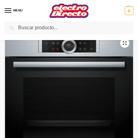
MENU
0
Buscar
Inicio
Gama blanca
Hornos
Horno Independiente
BOSCH HORNO HBG6730S1 PIROLI ABATIBLE 1 GUIA INOX
/
/
/
/