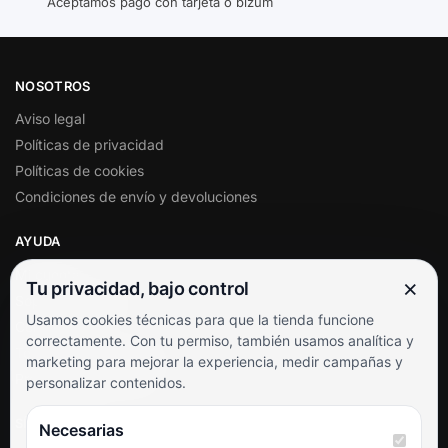
Aceptamos pago con tarjeta o bizum
NOSOTROS
Aviso legal
Políticas de privacidad
Políticas de cookies
Condiciones de envío y devoluciones
AYUDA
Mi cuenta
×
Tu privacidad, bajo control
Soporte al cliente
Usamos cookies técnicas para que la tienda funcione
Contacto
correctamente. Con tu permiso, también usamos analítica y
Términos y condiciones
marketing para mejorar la experiencia, medir campañas y
Preguntas frecuentes
personalizar contenidos.
SÍGUENOS
Necesarias