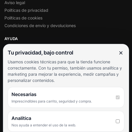
Aviso legal
Políticas de privacidad
Políticas de cookies
Condiciones de envío y devoluciones
AYUDA
Mi cuenta
×
Tu privacidad, bajo control
Soporte al cliente
Usamos cookies técnicas para que la tienda funcione
Contacto
correctamente. Con tu permiso, también usamos analítica y
Términos y condiciones
marketing para mejorar la experiencia, medir campañas y
Preguntas frecuentes
personalizar contenidos.
SÍGUENOS
Necesarias
Imprescindibles para carrito, seguridad y compra.
Facebook
Instagram
TikTok
Analítica
Nos ayuda a entender el uso de la web.
PUNTUACIÓN DE 4,6 SOBRE 5 EN GOOGLE