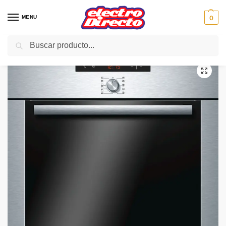
MENU
0
Buscar
Inicio
Gama blanca
Hornos
Horno Independiente
BOSCH HORNO HBA74S350E PIROLITICO 2 RAILES INOX
/
/
/
/