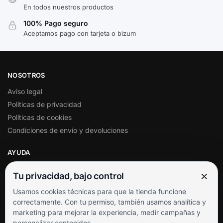
En todos nuestros productos
100% Pago seguro
Aceptamos pago con tarjeta o bizum
NOSOTROS
Aviso legal
Políticas de privacidad
Políticas de cookies
Condiciones de envío y devoluciones
AYUDA
Mi cuenta
×
Tu privacidad, bajo control
Soporte al cliente
Usamos cookies técnicas para que la tienda funcione
Contacto
correctamente. Con tu permiso, también usamos analítica y
Términos y condiciones
marketing para mejorar la experiencia, medir campañas y
Preguntas frecuentes
personalizar contenidos.