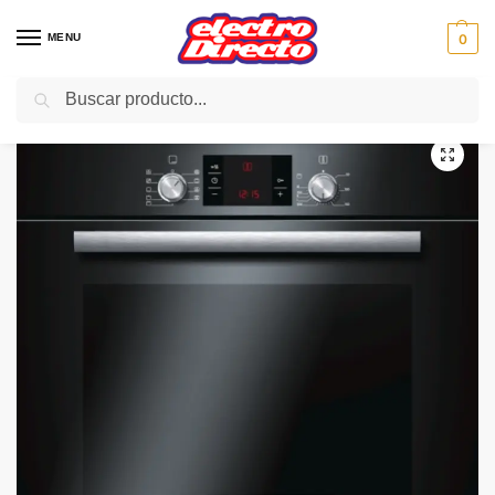
MENU
0
Buscar
Inicio
Gama blanca
Hornos
Horno Independiente
BOSCH HORNO HBA43S360E MULTIF NEGRO 2 GUIAS
/
/
/
/