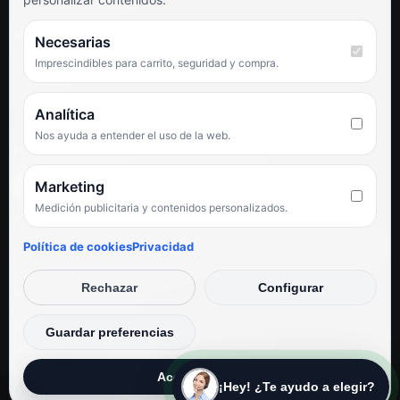
SÍGUENOS
Necesarias
Imprescindibles para carrito, seguridad y compra.
Facebook
Instagram
TikTok
Analítica
Nos ayuda a entender el uso de la web.
PUNTUACIÓN DE 4,6 SOBRE 5 EN GOOGLE
Marketing
Medición publicitaria y contenidos personalizados.
★★★★★
«Servicio de calidad y trato agradable con precios excelentes.
Política de cookies
Privacidad
Hemos comprado en varias ocasiones y siempre dan respuesta.
Espectacular, servicio de 10.»
Rechazar
Configurar
Iván Rodríguez Ramos
© Electrodirecto 2026
Guardar preferencias
Desarrollo y mantenimiento por SitiosWebPRO
Aceptar todas
¡Hey! ¿Te ayudo a elegir?
Privacidad