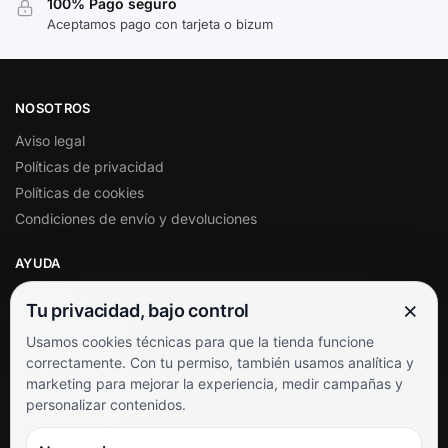
100% Pago seguro
Aceptamos pago con tarjeta o bizum
NOSOTROS
Aviso legal
Políticas de privacidad
Políticas de cookies
Condiciones de envío y devoluciones
AYUDA
Mi cuenta
×
Tu privacidad, bajo control
Soporte al cliente
Usamos cookies técnicas para que la tienda funcione
Contacto
correctamente. Con tu permiso, también usamos analítica y
Términos y condiciones
marketing para mejorar la experiencia, medir campañas y
Preguntas frecuentes
personalizar contenidos.
SÍGUENOS