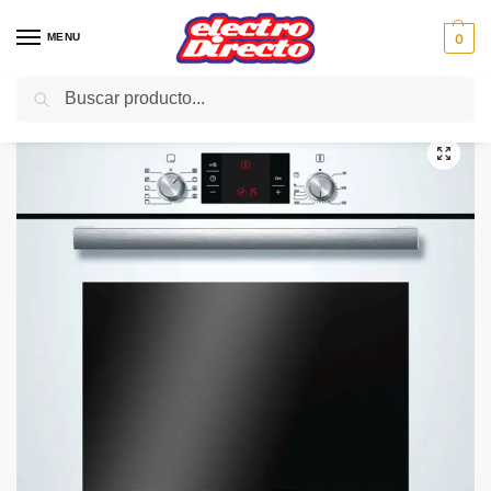
MENU
0
Buscar
Inicio
Gama blanca
Hornos
Horno Independiente
BOSCH HORNO HBA43S320E BLANCO 2 GUIAS ABATIBLE
/
/
/
/