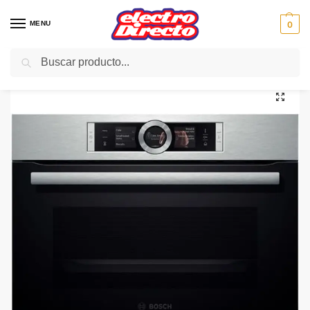
MENU
0
Buscar
Inicio
Gama blanca
Hornos
Horno Compacto
BOSCH HORNO CMG676BS1 COMPACTO NEGRO/INOX
/
/
/
/