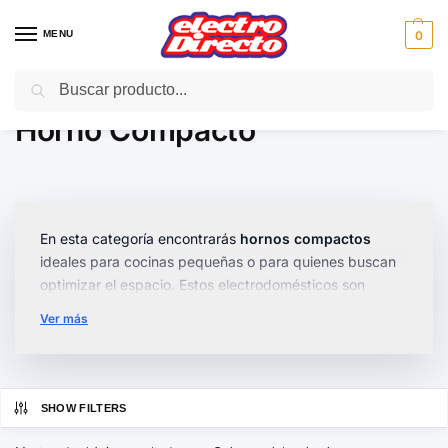
MENU
0
Buscar
Inicio
Gama blanca
Hornos
Horno Compacto
/
/
/
Horno Compacto
En esta categoría encontrarás
hornos compactos
ideales para cocinas pequeñas o para quienes buscan
optimizar el espacio. Estos electrodomésticos son
perfectos para cocinar de manera eficiente sin
Ver más
comprometer la calidad.
Disponemos de modelos con funciones avanzadas
como
convección, grill
y opciones de
cocción rápida
.
SHOW FILTERS
Elige entre hornos con diseño ergonómico, controles
digitales y opciones inalámbricas para mayor