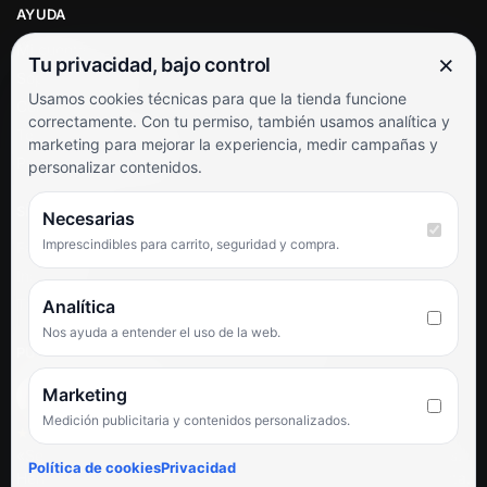
AYUDA
Mi cuenta
×
Tu privacidad, bajo control
Soporte al cliente
Usamos cookies técnicas para que la tienda funcione
Contacto
correctamente. Con tu permiso, también usamos analítica y
Términos y condiciones
marketing para mejorar la experiencia, medir campañas y
Preguntas frecuentes
personalizar contenidos.
SÍGUENOS
Necesarias
Imprescindibles para carrito, seguridad y compra.
Facebook
Instagram
TikTok
Analítica
Nos ayuda a entender el uso de la web.
PUNTUACIÓN DE 4,6 SOBRE 5 EN GOOGLE
Marketing
Medición publicitaria y contenidos personalizados.
★★★★★
«Servicio de calidad y trato agradable con precios excelentes.
Política de cookies
Privacidad
Hemos comprado en varias ocasiones y siempre dan respuesta.