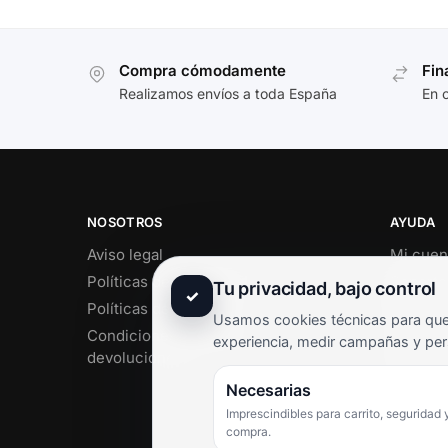
Compra cómodamente
Fin
Realizamos envíos a toda España
En 
NOSOTROS
AYUDA
Aviso legal
Mi cuen
Políticas de privacidad
Soporte 
Tu privacidad, bajo control
✓
Políticas de cookies
Contact
Usamos cookies técnicas para que 
Condiciones de envío y
Término
experiencia, medir campañas y per
devoluciones
Pregunt
Necesarias
Imprescindibles para carrito, seguridad 
compra.