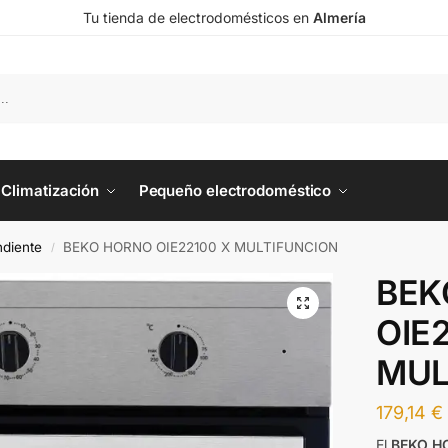
Tu tienda de electrodomésticos en
Almería
Climatización
Pequeño electrodoméstico
diente
BEKO HORNO OIE22100 X MULTIFUNCION
/
BEK
OIE
MUL
179,14
€
El
BEKO H