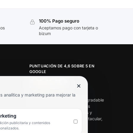
100% Pago seguro
tos
Aceptamos pago con tarjeta o
bizum
PUNTUACIÓN DE 4,6 SOBRE 5 EN
GOOGLE
×
★★★★★
analítica y marketing para mejorar la
«Servicio de calidad y trato agradable
con precios excelentes. Hemos
comprado en varias ocasiones y
rketing
siempre dan respuesta. Espectacular,
ción publicitaria y contenidos
servicio de 10.»
sonalizados.
Iván Rodríguez Ramos