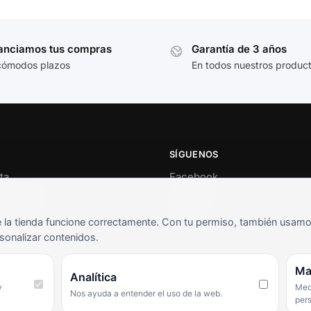
anciamos tus compras
Garantía de 3 años
cómodos plazos
En todos nuestros produc
SÍGUENOS
ta
Facebook
al cliente
Instagram
o
TikTok
la tienda funcione correctamente. Con tu permiso, también usamos 
s y condiciones
sonalizar contenidos.
as frecuentes
Ma
Analítica
y
Medi
Nos ayuda a entender el uso de la web.
per