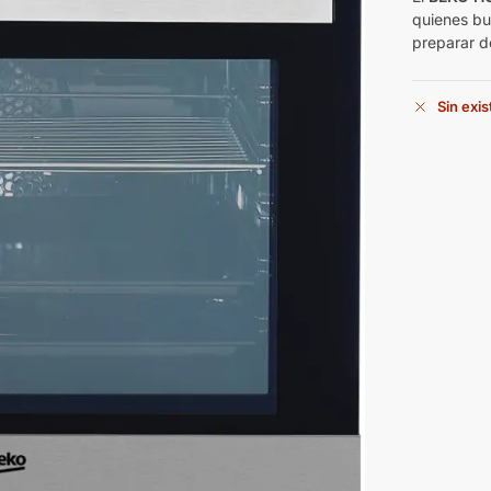
quienes bus
preparar de
Sin exi