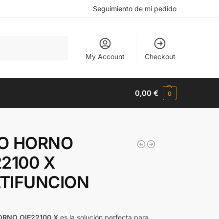
Seguimiento de mi pedido
Buscar
My Account
Checkout
0,00
€
0
O HORNO
22100 X
TIFUNCION
ORNO OIE22100 X
es la solución perfecta para