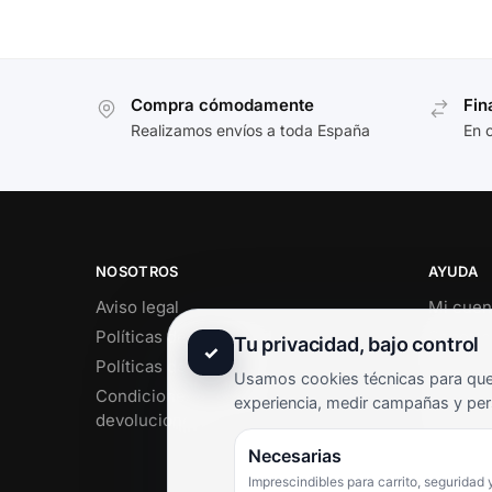
Compra cómodamente
Fin
Realizamos envíos a toda España
En 
NOSOTROS
AYUDA
Aviso legal
Mi cuen
Políticas de privacidad
Soporte 
Tu privacidad, bajo control
✓
Políticas de cookies
Contact
Usamos cookies técnicas para que 
Condiciones de envío y
Término
experiencia, medir campañas y per
devoluciones
Pregunt
Necesarias
Imprescindibles para carrito, seguridad 