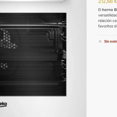
212,66
El
horno 
versatilid
relación ca
favoritos d
Sin exi