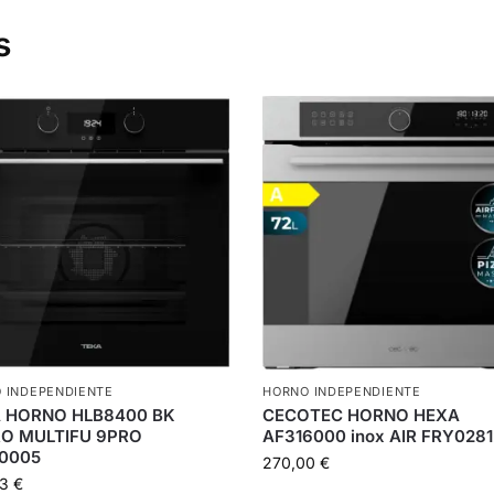
s
 INDEPENDIENTE
HORNO INDEPENDIENTE
 HORNO HLB8400 BK
CECOTEC HORNO HEXA
O MULTIFU 9PRO
AF316000 inox AIR FRY0281
00005
270,00
€
33
€