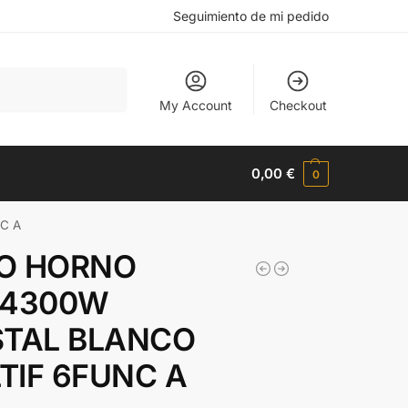
Seguimiento de mi pedido
Buscar
My Account
Checkout
0,00
€
0
C A
O HORNO
24300W
STAL BLANCO
TIF 6FUNC A