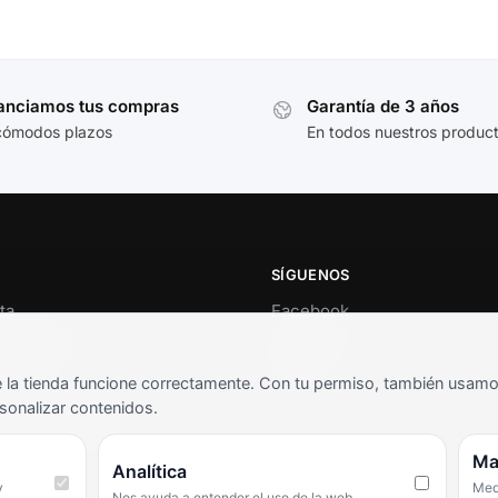
anciamos tus compras
Garantía de 3 años
cómodos plazos
En todos nuestros produc
SÍGUENOS
ta
Facebook
al cliente
Instagram
o
TikTok
la tienda funcione correctamente. Con tu permiso, también usamos 
s y condiciones
sonalizar contenidos.
as frecuentes
Ma
Analítica
y
Medi
Nos ayuda a entender el uso de la web.