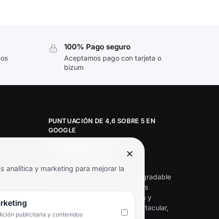
100% Pago seguro
tos
Aceptamos pago con tarjeta o
bizum
PUNTUACIÓN DE 4,6 SOBRE 5 EN
GOOGLE
×
★★★★★
analítica y marketing para mejorar la
«Servicio de calidad y trato agradable
con precios excelentes. Hemos
comprado en varias ocasiones y
rketing
siempre dan respuesta. Espectacular,
ción publicitaria y contenidos
servicio de 10.»