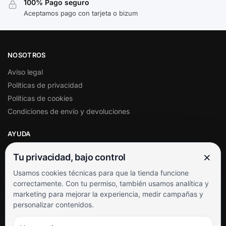
100% Pago seguro
Aceptamos pago con tarjeta o bizum
NOSOTROS
Aviso legal
Políticas de privacidad
Políticas de cookies
Condiciones de envío y devoluciones
AYUDA
Mi cuenta
×
Tu privacidad, bajo control
Soporte al cliente
Usamos cookies técnicas para que la tienda funcione
Contacto
correctamente. Con tu permiso, también usamos analítica y
Términos y condiciones
marketing para mejorar la experiencia, medir campañas y
Preguntas frecuentes
personalizar contenidos.
SÍGUENOS