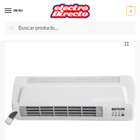
MENU
0
Buscar
Inicio
Climatización
Calefactores
Calefactor Mural Split
BASTILIPO CALEFACTOR SPLIT CS-2000 2000W M/D
/
/
/
/