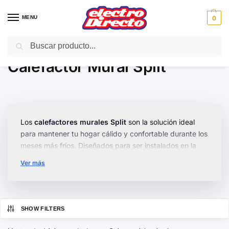
MENU
0
Buscar
Inicio
Climatización
Calefactores
Calefactor Mural Split
/
/
/
Calefactor Mural Split
Los
calefactores murales Split
son la solución ideal
para mantener tu hogar cálido y confortable durante los
meses más fríos. Diseñados para ser instalados en la
pared, ofrecen una distribución uniforme del calor sin
Ver más
ocupar espacio en el suelo.
En esta categoría encontrarás modelos con
tecnología
inversa
, que permiten climatizar tanto en invierno como
SHOW FILTERS
en verano. Destacan por su diseño
compacto y
silencioso
, garantizando una integración perfecta en