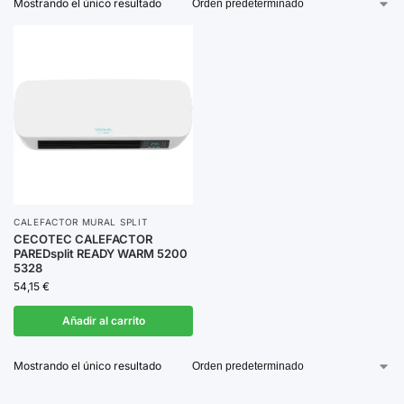
Mostrando el único resultado
cualquier ambiente. Además, cuentan con opciones de
control remoto y programación para un manejo cómodo
y eficaz.
Explora nuestra selección y elige el
calefactor mural
Split
que mejor se adapte a tus necesidades.
CALEFACTOR MURAL SPLIT
CECOTEC CALEFACTOR
PAREDsplit READY WARM 5200
5328
54,15
€
Añadir al carrito
Mostrando el único resultado