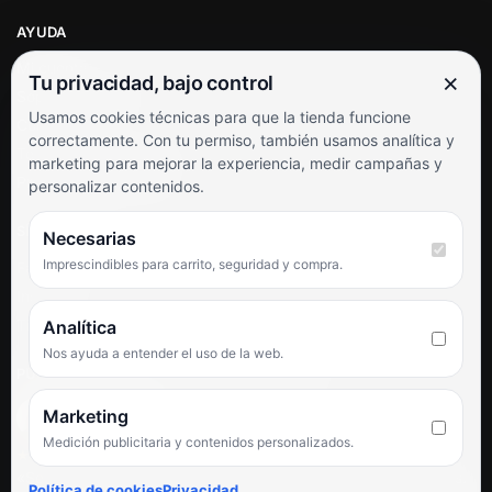
AYUDA
Mi cuenta
×
Tu privacidad, bajo control
Soporte al cliente
Usamos cookies técnicas para que la tienda funcione
Contacto
correctamente. Con tu permiso, también usamos analítica y
Términos y condiciones
marketing para mejorar la experiencia, medir campañas y
Preguntas frecuentes
personalizar contenidos.
SÍGUENOS
Necesarias
Imprescindibles para carrito, seguridad y compra.
Facebook
Instagram
TikTok
Analítica
Nos ayuda a entender el uso de la web.
PUNTUACIÓN DE 4,6 SOBRE 5 EN GOOGLE
Marketing
Medición publicitaria y contenidos personalizados.
★★★★★
«Servicio de calidad y trato agradable con precios excelentes.
Política de cookies
Privacidad