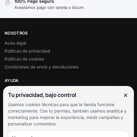
100% Pago seguro
Aceptamos pago con tarjeta o bizum
NOSOTROS
Aviso legal
Políticas de privacidad
Políticas de cookies
Condiciones de envío y devoluciones
AYUDA
Mi cuenta
×
Tu privacidad, bajo control
Soporte al cliente
Usamos cookies técnicas para que la tienda funcione
Contacto
correctamente. Con tu permiso, también usamos analítica y
Términos y condiciones
marketing para mejorar la experiencia, medir campañas y
Preguntas frecuentes
personalizar contenidos.
SÍGUENOS