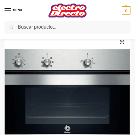
MENU
0
Buscar
Inicio
Gama blanca
Hornos
Horno Compacto
BALAY HORNO COMPACTO 3HB451XM 45 CM INOX
/
/
/
/