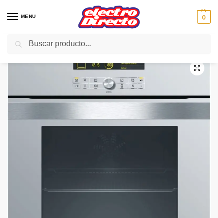
MENU
0
Buscar
Inicio
Gama blanca
Hornos
Horno Independiente
BALAY HORNO 3HB560XCT INOX INDEP.AUTO. ABATIBLE
/
/
/
/