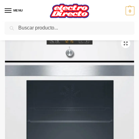
MENU
0
Buscar
Inicio
Gama blanca
Hornos
Horno Independiente
BALAY HORNO 3HB508BCT MULTIFUNCION BLANCO
/
/
/
/