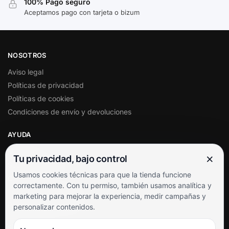
100% Pago seguro
Aceptamos pago con tarjeta o bizum
NOSOTROS
Aviso legal
Políticas de privacidad
Políticas de cookies
Condiciones de envío y devoluciones
AYUDA
Mi cuenta
×
Tu privacidad, bajo control
Soporte al cliente
Usamos cookies técnicas para que la tienda funcione
Contacto
correctamente. Con tu permiso, también usamos analítica y
Términos y condiciones
marketing para mejorar la experiencia, medir campañas y
Preguntas frecuentes
personalizar contenidos.
SÍGUENOS