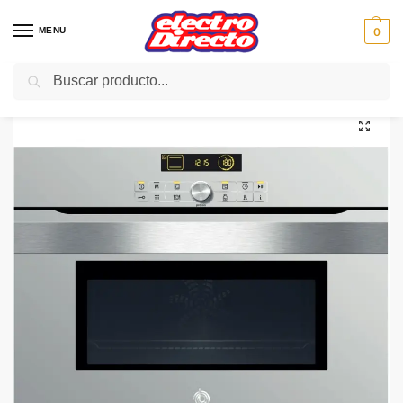
MENU
0
Buscar
Inicio
Gama blanca
Hornos
Horno Compacto
BALAY HORNO 3HB469XC COMPACTO PIROLITICO GRISTAL G
/
/
/
/