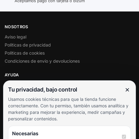
Aceptamos pago con tarjeta o bizum
NOSOTROS
Aviso legal
Políticas de privacidad
Políticas de cookies
Condiciones de envío y devoluciones
AYUDA
Mi cuenta
×
Tu privacidad, bajo control
Soporte al cliente
Usamos cookies técnicas para que la tienda funcione
Contacto
correctamente. Con tu permiso, también usamos analítica y
Términos y condiciones
marketing para mejorar la experiencia, medir campañas y
Preguntas frecuentes
personalizar contenidos.
SÍGUENOS
Necesarias