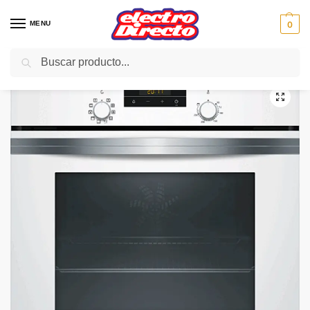
MENU
0
Buscar
Inicio
Gama blanca
Hornos
Horno Independiente
BALAY HORNO 3HB4331B0 BLANCO MULT AQUALISIS 7 PRO
/
/
/
/