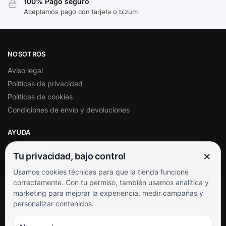
100% Pago seguro
Aceptamos pago con tarjeta o bizum
NOSOTROS
Aviso legal
Políticas de privacidad
Políticas de cookies
Condiciones de envío y devoluciones
AYUDA
Mi cuenta
×
Tu privacidad, bajo control
Soporte al cliente
Usamos cookies técnicas para que la tienda funcione
Contacto
correctamente. Con tu permiso, también usamos analítica y
Términos y condiciones
marketing para mejorar la experiencia, medir campañas y
Preguntas frecuentes
personalizar contenidos.
SÍGUENOS