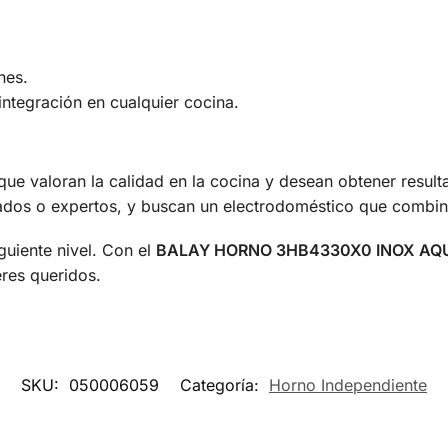
nes.
ntegración en cualquier cocina.
que valoran la calidad en la cocina y desean obtener result
nados o expertos, y buscan un electrodoméstico que combine
guiente nivel. Con el
BALAY HORNO 3HB4330X0 INOX AQU
eres queridos.
SKU:
050006059
Categoría:
Horno Independiente