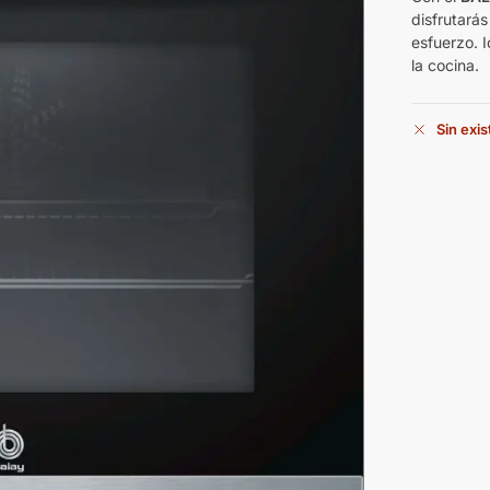
disfrutará
esfuerzo. 
la cocina.
Sin exi