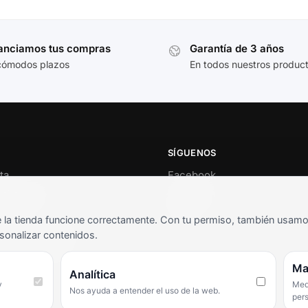
anciamos tus compras
Garantía de 3 años
cómodos plazos
En todos nuestros produc
SÍGUENOS
ta
Facebook
al cliente
Instagram
o
TikTok
la tienda funcione correctamente. Con tu permiso, también usamos 
s y condiciones
sonalizar contenidos.
as frecuentes
Ma
Analítica
y
Medi
Nos ayuda a entender el uso de la web.
per