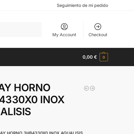
Seguimiento de mi pedido
Buscar
My Account
Checkout
0,00
€
0
AY HORNO
4330X0 INOX
ALISIS
€
AY HORNO 3HB4330X0 INOX AQUALISIS
,