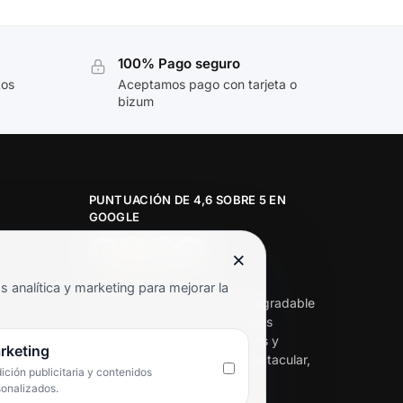
100% Pago seguro
tos
Aceptamos pago con tarjeta o
bizum
PUNTUACIÓN DE 4,6 SOBRE 5 EN
GOOGLE
×
★★★★★
analítica y marketing para mejorar la
«Servicio de calidad y trato agradable
con precios excelentes. Hemos
comprado en varias ocasiones y
rketing
siempre dan respuesta. Espectacular,
ción publicitaria y contenidos
servicio de 10.»
sonalizados.
Iván Rodríguez Ramos