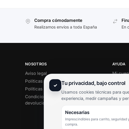
Compra cómodamente
Fin
Realizamos envíos a toda España
En 
NOSOTROS
AYUDA
Aviso legal
Mi cuen
Políticas de privacidad
Soporte 
Tu privacidad, bajo control
✓
Políticas de cookies
Contact
Usamos cookies técnicas para que 
Condiciones de envío y
Término
experiencia, medir campañas y per
devoluciones
Pregunt
Necesarias
Imprescindibles para carrito, seguridad 
compra.