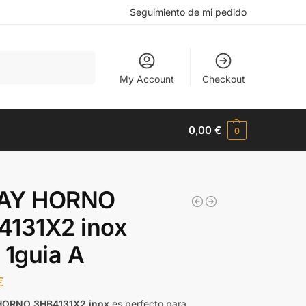
Seguimiento de mi pedido
Buscar
My Account
Checkout
0,00
€
0
AY HORNO
4131X2 inox
 1guia A
€
HORNO 3HB4131X2 inox
es perfecto para