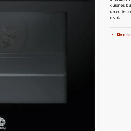
quienes bus
de su tecno
nivel.
Sin exi