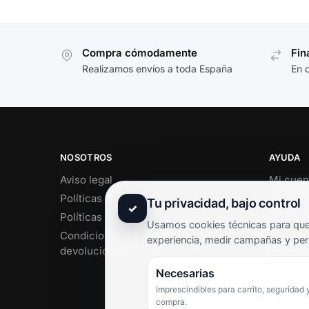
Compra cómodamente
Fin
Realizamos envíos a toda España
En 
NOSOTROS
AYUDA
Aviso legal
Mi cuen
Políticas de privacidad
Soporte 
Tu privacidad, bajo control
✓
Políticas de cookies
Contact
Usamos cookies técnicas para que 
Condiciones de envío y
Término
experiencia, medir campañas y per
devoluciones
Pregunt
Necesarias
Imprescindibles para carrito, seguridad 
compra.