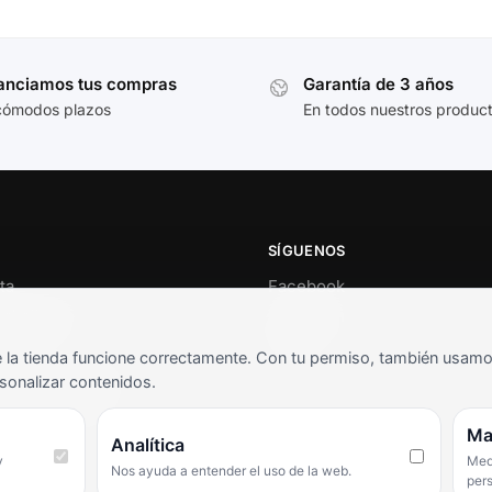
anciamos tus compras
Garantía de 3 años
cómodos plazos
En todos nuestros produc
SÍGUENOS
ta
Facebook
al cliente
Instagram
o
TikTok
la tienda funcione correctamente. Con tu permiso, también usamos 
s y condiciones
sonalizar contenidos.
as frecuentes
Ma
Analítica
y
Medi
Nos ayuda a entender el uso de la web.
per