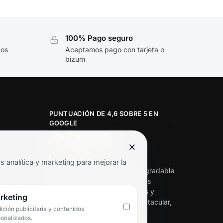
100% Pago seguro
tos
Aceptamos pago con tarjeta o
bizum
PUNTUACIÓN DE 4,6 SOBRE 5 EN
GOOGLE
×
★★★★★
analítica y marketing para mejorar la
«Servicio de calidad y trato agradable
con precios excelentes. Hemos
comprado en varias ocasiones y
rketing
siempre dan respuesta. Espectacular,
ción publicitaria y contenidos
servicio de 10.»
sonalizados.