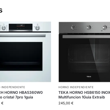
s
 INDEPENDIENTE
HORNO INDEPENDIENTE
CH HORNO HBA5360W0
TEKA HORNO HSB6150 INO
o cristal 7pro 1guia
Multifuncion 1Guia Extraib
4
€
245,00
€