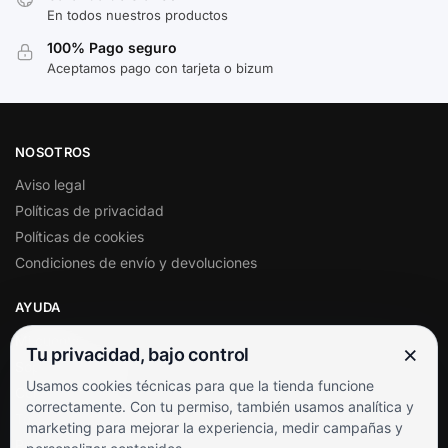
En todos nuestros productos
100% Pago seguro
Aceptamos pago con tarjeta o bizum
NOSOTROS
Aviso legal
Políticas de privacidad
Políticas de cookies
Condiciones de envío y devoluciones
AYUDA
Mi cuenta
×
Tu privacidad, bajo control
Soporte al cliente
Usamos cookies técnicas para que la tienda funcione
Contacto
correctamente. Con tu permiso, también usamos analítica y
Términos y condiciones
marketing para mejorar la experiencia, medir campañas y
Preguntas frecuentes