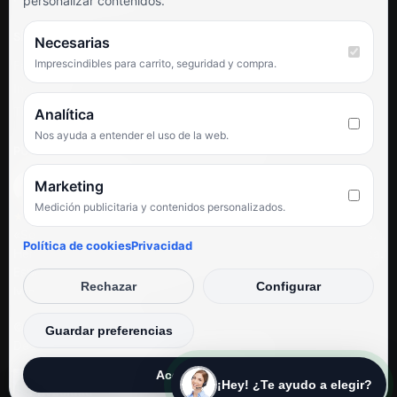
personalizar contenidos.
SÍGUENOS
Necesarias
Imprescindibles para carrito, seguridad y compra.
Facebook
Instagram
TikTok
Analítica
Nos ayuda a entender el uso de la web.
PUNTUACIÓN DE 4,6 SOBRE 5 EN GOOGLE
Marketing
Medición publicitaria y contenidos personalizados.
★★★★★
«Servicio de calidad y trato agradable con precios excelentes.
Política de cookies
Privacidad
Hemos comprado en varias ocasiones y siempre dan respuesta.
Espectacular, servicio de 10.»
Rechazar
Configurar
Iván Rodríguez Ramos
© Electrodirecto 2026
Guardar preferencias
Desarrollo y mantenimiento por SitiosWebPRO
Aceptar todas
¡Hey! ¿Te ayudo a elegir?
Privacidad