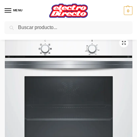
MENU
0
Buscar
Inicio
Gama blanca
Hornos
Horno Independiente
BALAY HORNO 3HB4000BO MULT BLANCO 5PRO
/
/
/
/