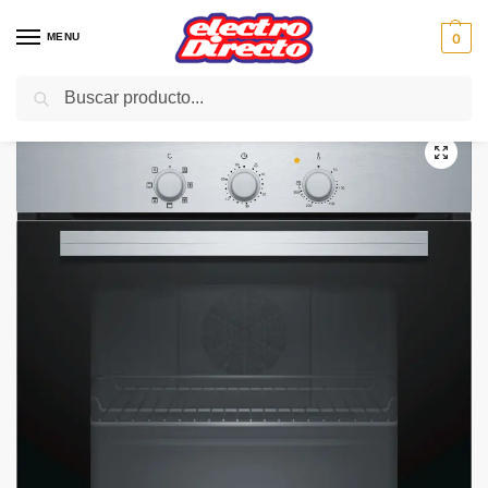
MENU
0
Buscar
Inicio
Gama blanca
Hornos
Horno Independiente
BALAY HORNO 3HB2010X0 INOX MULTIFUN 5PROG A
/
/
/
/