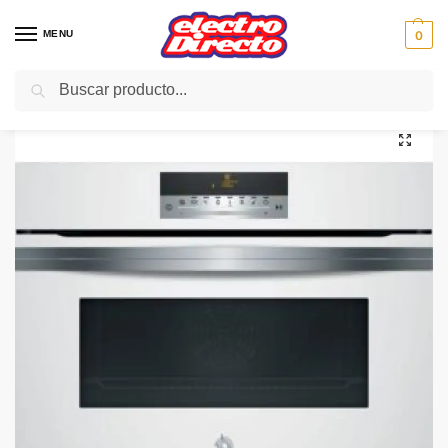
MENU
0
Buscar
Inicio
Gama blanca
Hornos
Horno Compacto
BALAY HORNO 3CB5878BO COMPACTO CRIST BLANCO
/
/
/
/