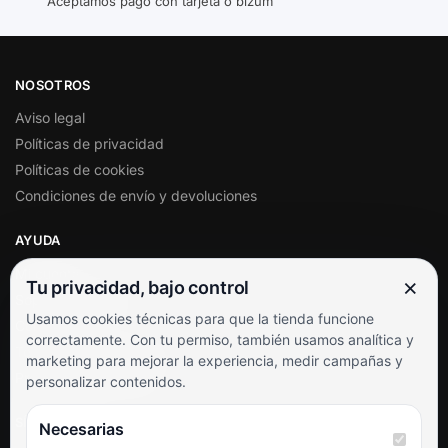
Aceptamos pago con tarjeta o bizum
NOSOTROS
Aviso legal
Políticas de privacidad
Políticas de cookies
Condiciones de envío y devoluciones
AYUDA
Mi cuenta
×
Tu privacidad, bajo control
Soporte al cliente
Usamos cookies técnicas para que la tienda funcione
Contacto
correctamente. Con tu permiso, también usamos analítica y
Términos y condiciones
marketing para mejorar la experiencia, medir campañas y
Preguntas frecuentes
personalizar contenidos.
SÍGUENOS
Necesarias