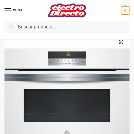
MENU
0
Buscar
Inicio
Gama blanca
Hornos
Horno Compacto
BALAY HORNO 3CB5351BO COMPACTO BLANCO MULT 7PRO
/
/
/
/