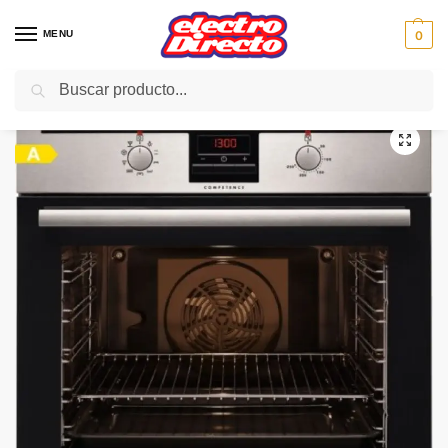
MENU
0
Buscar
Inicio
Gama blanca
Hornos
Horno Independiente
AEG HORNO BE3013021M INOX MULTIF 1GUIAS A
/
/
/
/