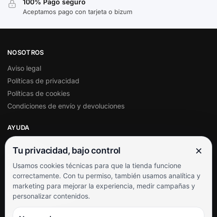
100% Pago seguro
Aceptamos pago con tarjeta o bizum
NOSOTROS
Aviso legal
Políticas de privacidad
Políticas de cookies
Condiciones de envío y devoluciones
AYUDA
Mi cuenta
×
Tu privacidad, bajo control
Soporte al cliente
Usamos cookies técnicas para que la tienda funcione
Contacto
correctamente. Con tu permiso, también usamos analítica y
Términos y condiciones
marketing para mejorar la experiencia, medir campañas y
Preguntas frecuentes
personalizar contenidos.
SÍGUENOS