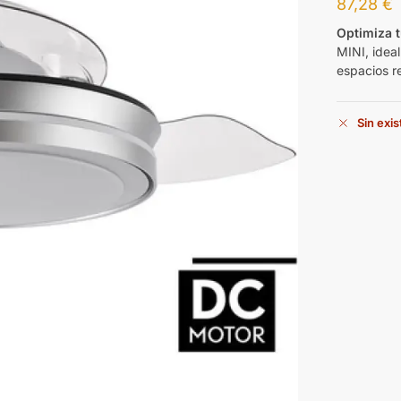
87,28
€
Optimiza t
MINI, idea
espacios r
Sin exi