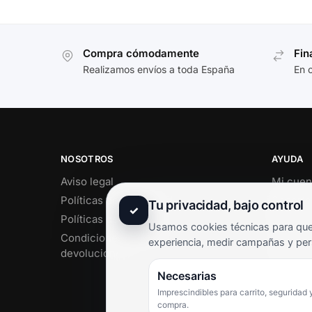
Compra cómodamente
Fin
Realizamos envíos a toda España
En 
NOSOTROS
AYUDA
Aviso legal
Mi cuen
Políticas de privacidad
Soporte 
Tu privacidad, bajo control
✓
Políticas de cookies
Contact
Usamos cookies técnicas para que 
Condiciones de envío y
Término
experiencia, medir campañas y per
devoluciones
Pregunt
Necesarias
Imprescindibles para carrito, seguridad 
compra.