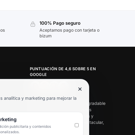
100% Pago seguro
tos
Aceptamos pago con tarjeta o
bizum
PUNTUACIÓN DE 4,6 SOBRE 5 EN
GOOGLE
×
★★★★★
analítica y marketing para mejorar la
«Servicio de calidad y trato agradable
con precios excelentes. Hemos
comprado en varias ocasiones y
rketing
siempre dan respuesta. Espectacular,
ción publicitaria y contenidos
servicio de 10.»
sonalizados.