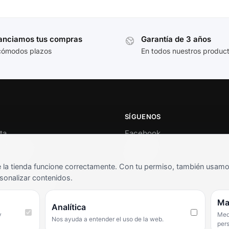
anciamos tus compras
Garantía de 3 años
cómodos plazos
En todos nuestros produc
SÍGUENOS
ta
Facebook
al cliente
Instagram
o
TikTok
la tienda funcione correctamente. Con tu permiso, también usamos 
s y condiciones
sonalizar contenidos.
as frecuentes
Ma
Analítica
y
Medi
Nos ayuda a entender el uso de la web.
per