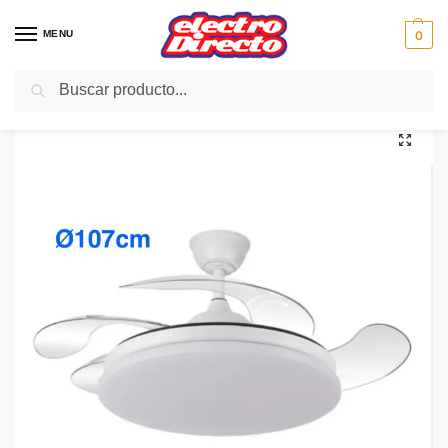
MENU
0
Buscar
Inicio
Climatización
Ventiladores
Ventilador de Techo
ED VENTILADOR TECHO RETRACTIL DIRECTO BLANCO 107cm
/
/
/
/