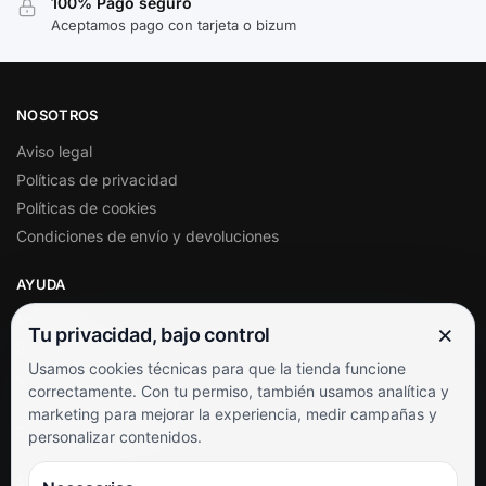
100% Pago seguro
Aceptamos pago con tarjeta o bizum
NOSOTROS
Aviso legal
Políticas de privacidad
Políticas de cookies
Condiciones de envío y devoluciones
AYUDA
Mi cuenta
×
Tu privacidad, bajo control
Soporte al cliente
Usamos cookies técnicas para que la tienda funcione
Contacto
correctamente. Con tu permiso, también usamos analítica y
Términos y condiciones
marketing para mejorar la experiencia, medir campañas y
Preguntas frecuentes
personalizar contenidos.
SÍGUENOS