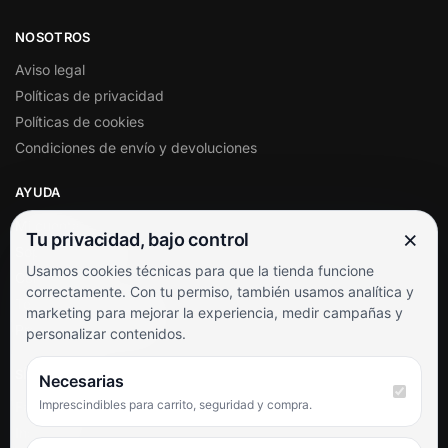
NOSOTROS
Aviso legal
Políticas de privacidad
Políticas de cookies
Condiciones de envío y devoluciones
AYUDA
Mi cuenta
×
Tu privacidad, bajo control
Soporte al cliente
Usamos cookies técnicas para que la tienda funcione
Contacto
correctamente. Con tu permiso, también usamos analítica y
Términos y condiciones
marketing para mejorar la experiencia, medir campañas y
Preguntas frecuentes
personalizar contenidos.
SÍGUENOS
Necesarias
Imprescindibles para carrito, seguridad y compra.
Facebook
Instagram