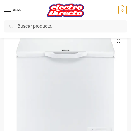
MENU
0
Buscar
Inicio
Gama blanca
Congeladores
Congelador Horizontal
ZANUSSI CONGELADOR ZFC21400WA HORIZO 80X86X67 A+
/
/
/
/