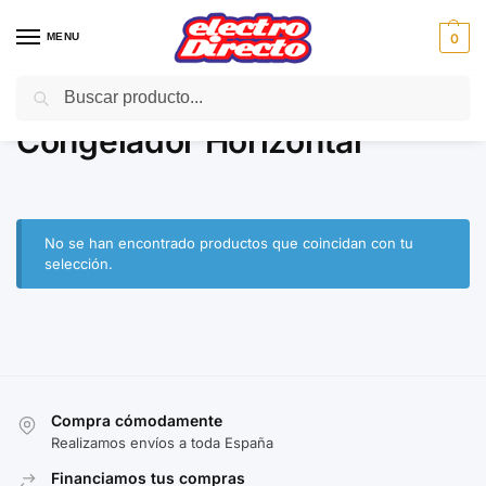
MENU
0
Buscar
Inicio
Gama blanca
Congeladores
Congelador Horizontal
/
/
/
Congelador Horizontal
No se han encontrado productos que coincidan con tu
selección.
Compra cómodamente
Realizamos envíos a toda España
Financiamos tus compras