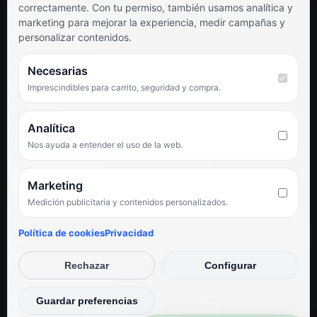
correctamente. Con tu permiso, también usamos analítica y
Términos y condiciones
marketing para mejorar la experiencia, medir campañas y
Preguntas frecuentes
personalizar contenidos.
SÍGUENOS
Necesarias
Imprescindibles para carrito, seguridad y compra.
Facebook
Instagram
TikTok
Analítica
Nos ayuda a entender el uso de la web.
PUNTUACIÓN DE 4,6 SOBRE 5 EN GOOGLE
Marketing
Medición publicitaria y contenidos personalizados.
★★★★★
«Servicio de calidad y trato agradable con precios excelentes.
Política de cookies
Privacidad
Hemos comprado en varias ocasiones y siempre dan respuesta.
Espectacular, servicio de 10.»
Rechazar
Configurar
Iván Rodríguez Ramos
© Electrodirecto 2026
Guardar preferencias
Desarrollo y mantenimiento por SitiosWebPRO