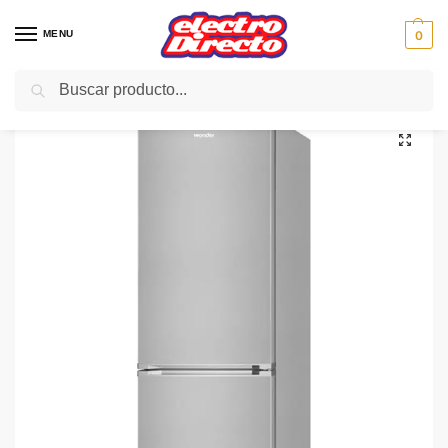
MENU
0
Buscar
Inicio
Gama blanca
Frigorificos
Frigorifico Combi No-Frost
WONDER FRIGO WDF0121FFX 201×60 Inox N/F Cajon 0º
/
/
/
/