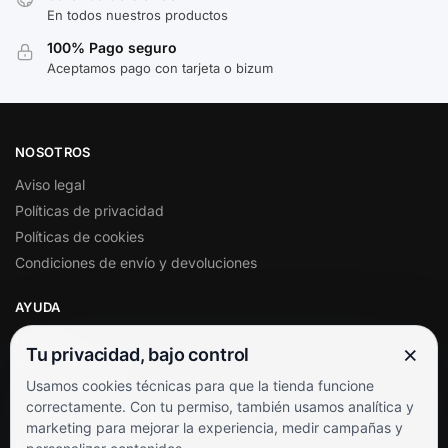
En todos nuestros productos
100% Pago seguro
Aceptamos pago con tarjeta o bizum
NOSOTROS
Aviso legal
Políticas de privacidad
Políticas de cookies
Condiciones de envío y devoluciones
AYUDA
Mi cuenta
×
Tu privacidad, bajo control
Soporte al cliente
Usamos cookies técnicas para que la tienda funcione
Contacto
correctamente. Con tu permiso, también usamos analítica y
Términos y condiciones
marketing para mejorar la experiencia, medir campañas y
Preguntas frecuentes