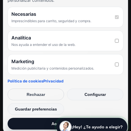
personalizar contenidos.
SÍGUENOS
Necesarias
Imprescindibles para carrito, seguridad y compra.
Facebook
Instagram
TikTok
Analítica
Nos ayuda a entender el uso de la web.
PUNTUACIÓN DE 4,6 SOBRE 5 EN GOOGLE
Marketing
Medición publicitaria y contenidos personalizados.
★★★★★
«Servicio de calidad y trato agradable con precios excelentes.
Política de cookies
Privacidad
Hemos comprado en varias ocasiones y siempre dan respuesta.
Espectacular, servicio de 10.»
Rechazar
Configurar
Iván Rodríguez Ramos
© Electrodirecto 2026
Guardar preferencias
Desarrollo y mantenimiento por SitiosWebPRO
Aceptar todas
¡Hey! ¿Te ayudo a elegir?
Privacidad