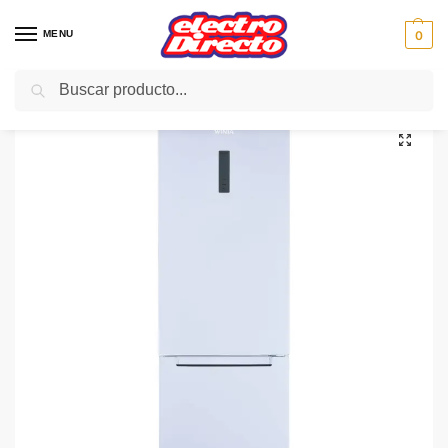
MENU
0
Buscar
Inicio
Gama blanca
Frigorificos
Frigorifico Combi No-Frost
WINIA FRIGO WRN-BH2545NPW BLAN N/F DISP 195X60 A++
/
/
/
/