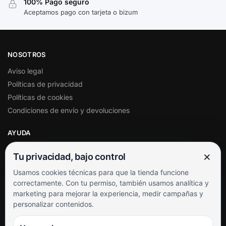
100% Pago seguro
Aceptamos pago con tarjeta o bizum
NOSOTROS
Aviso legal
Políticas de privacidad
Políticas de cookies
Condiciones de envío y devoluciones
AYUDA
Mi cuenta
×
Tu privacidad, bajo control
Soporte al cliente
Usamos cookies técnicas para que la tienda funcione
Contacto
correctamente. Con tu permiso, también usamos analítica y
Términos y condiciones
marketing para mejorar la experiencia, medir campañas y
Preguntas frecuentes
personalizar contenidos.
SÍGUENOS