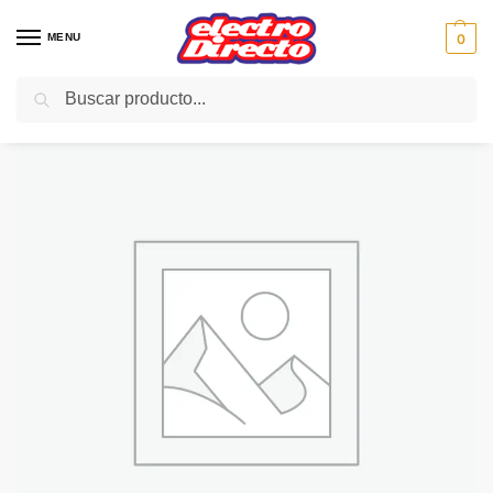
MENU
0
Buscar
Inicio
Gama blanca
Congeladores
Congelador Vertical
WINIA CONGELADOR WFF-311VP VERTI BLANCO 170X60 A+
/
/
/
/