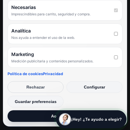
SÍGUENOS
Necesarias
Imprescindibles para carrito, seguridad y compra.
Facebook
Instagram
TikTok
Analítica
Nos ayuda a entender el uso de la web.
PUNTUACIÓN DE 4,6 SOBRE 5 EN GOOGLE
Marketing
Medición publicitaria y contenidos personalizados.
★★★★★
«Servicio de calidad y trato agradable con precios excelentes.
Política de cookies
Privacidad
Hemos comprado en varias ocasiones y siempre dan respuesta.
Espectacular, servicio de 10.»
Rechazar
Configurar
Iván Rodríguez Ramos
© Electrodirecto 2026
Guardar preferencias
Desarrollo y mantenimiento por SitiosWebPRO
Aceptar todas
¡Hey! ¿Te ayudo a elegir?
Privacidad