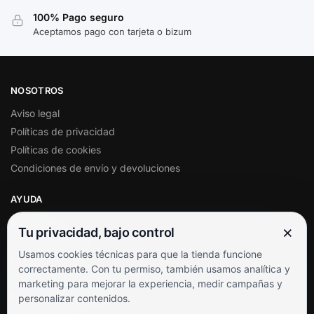
100% Pago seguro
Aceptamos pago con tarjeta o bizum
NOSOTROS
Aviso legal
Políticas de privacidad
Políticas de cookies
Condiciones de envío y devoluciones
AYUDA
Mi cuenta
×
Tu privacidad, bajo control
Soporte al cliente
Usamos cookies técnicas para que la tienda funcione
Contacto
correctamente. Con tu permiso, también usamos analítica y
Términos y condiciones
marketing para mejorar la experiencia, medir campañas y
Preguntas frecuentes
personalizar contenidos.