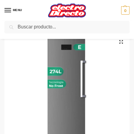
MENU
0
Buscar
Inicio
Gama blanca
Congeladores
Congelador Vertical
SVAN CONGELADOR SCV185601ENFDX inox n/fr 185×60 E
/
/
/
/