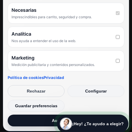
SÍGUENOS
Necesarias
Imprescindibles para carrito, seguridad y compra.
Facebook
Instagram
TikTok
Analítica
Nos ayuda a entender el uso de la web.
PUNTUACIÓN DE 4,6 SOBRE 5 EN GOOGLE
Marketing
Medición publicitaria y contenidos personalizados.
★★★★★
«Servicio de calidad y trato agradable con precios excelentes.
Política de cookies
Privacidad
Hemos comprado en varias ocasiones y siempre dan respuesta.
Espectacular, servicio de 10.»
Rechazar
Configurar
Iván Rodríguez Ramos
© Electrodirecto 2026
Guardar preferencias
Desarrollo y mantenimiento por SitiosWebPRO
Aceptar todas
¡Hey! ¿Te ayudo a elegir?
Privacidad