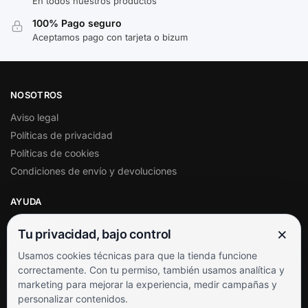
En todos nuestros productos
100% Pago seguro
Aceptamos pago con tarjeta o bizum
NOSOTROS
Aviso legal
Políticas de privacidad
Políticas de cookies
Condiciones de envío y devoluciones
AYUDA
Mi cuenta
×
Tu privacidad, bajo control
Soporte al cliente
Usamos cookies técnicas para que la tienda funcione
Contacto
correctamente. Con tu permiso, también usamos analítica y
Términos y condiciones
marketing para mejorar la experiencia, medir campañas y
Preguntas frecuentes
personalizar contenidos.