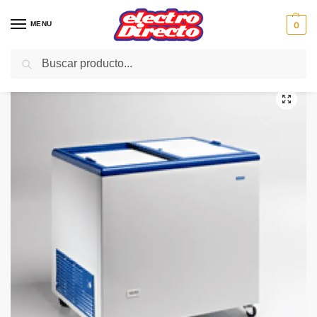
MENU
0
Buscar
Inicio
Gama blanca
Congeladores
Congelador Horizontal
TENSAI CONGELADOR ICE220GITVS HOR.TA.CRIS.83X67X89
/
/
/
/