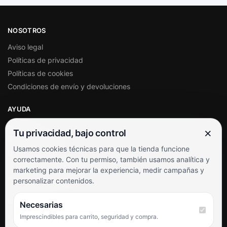
NOSOTROS
Aviso legal
Políticas de privacidad
Políticas de cookies
Condiciones de envío y devoluciones
AYUDA
Mi cuenta
×
Tu privacidad, bajo control
Soporte al cliente
Usamos cookies técnicas para que la tienda funcione
Contacto
correctamente. Con tu permiso, también usamos analítica y
Términos y condiciones
marketing para mejorar la experiencia, medir campañas y
Preguntas frecuentes
personalizar contenidos.
SÍGUENOS
Necesarias
Imprescindibles para carrito, seguridad y compra.
Facebook