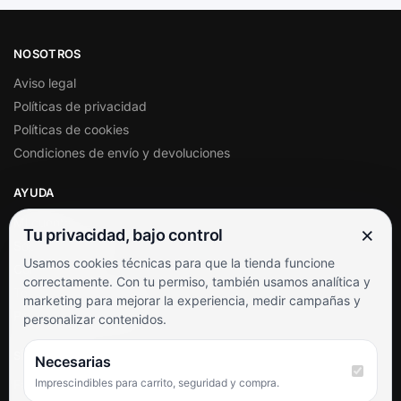
NOSOTROS
Aviso legal
Políticas de privacidad
Políticas de cookies
Condiciones de envío y devoluciones
AYUDA
Mi cuenta
×
Tu privacidad, bajo control
Soporte al cliente
Usamos cookies técnicas para que la tienda funcione
Contacto
correctamente. Con tu permiso, también usamos analítica y
Términos y condiciones
marketing para mejorar la experiencia, medir campañas y
Preguntas frecuentes
personalizar contenidos.
SÍGUENOS
Necesarias
Imprescindibles para carrito, seguridad y compra.
Facebook