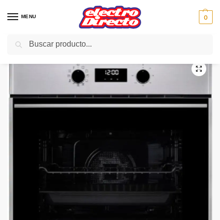
MENU
0
Buscar
Inicio
Gama blanca
Hornos
Horno Pirolitico
TEKA HORNO HSB625 P PIROLITICO AUTO. INOX
/
/
/
/