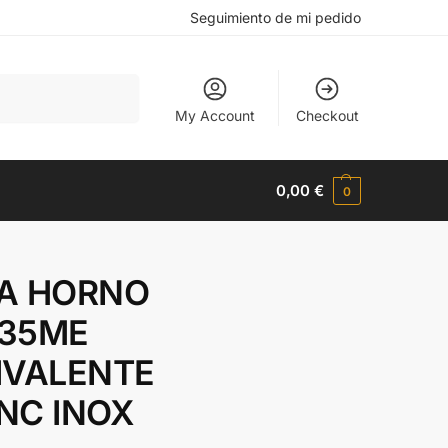
Seguimiento de mi pedido
Buscar
My Account
Checkout
0,00
€
0
A HORNO
35ME
IVALENTE
NC INOX