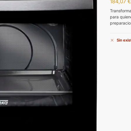
184,07
Transforma
para quien
preparacion
Sin exi