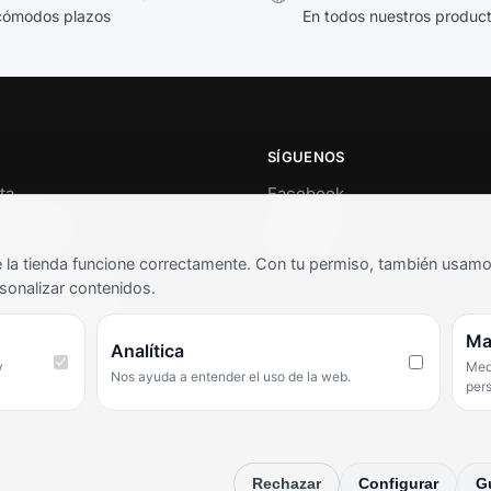
cómodos plazos
En todos nuestros produc
SÍGUENOS
ta
Facebook
al cliente
Instagram
o
TikTok
la tienda funcione correctamente. Con tu permiso, también usamos 
s y condiciones
sonalizar contenidos.
as frecuentes
Ma
Analítica
y
Medi
Nos ayuda a entender el uso de la web.
per
Rechazar
Configurar
G