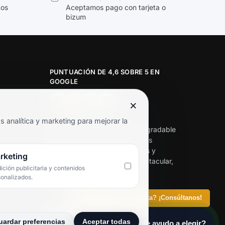
tos
Aceptamos pago con tarjeta o
bizum
PUNTUACIÓN DE 4,6 SOBRE 5 EN
GOOGLE
×
★★★★★
analítica y marketing para mejorar la
«Servicio de calidad y trato agradable
con precios excelentes. Hemos
comprado en varias ocasiones y
rketing
siempre dan respuesta. Espectacular,
ción publicitaria y contenidos
servicio de 10.»
sonalizados.
Iván Rodríguez Ramos
¿Tienes alguna pregunta? ¡Consúltanos!
uardar preferencias
Aceptar todas
¡Hey! ¿Te ayudo a elegir?