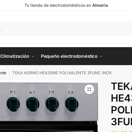
Tu tienda de electrodomésticos en
Almería
Climatización
Pequeño electrodoméstico
ente
TEKA HORNO HE435ME POLIVALENTE 3FUNC INOX
/
TEK
HE4
POL
3FU