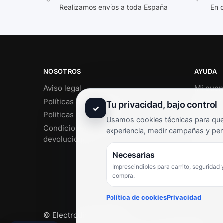
Realizamos envíos a toda España
En 
NOSOTROS
AYUDA
Aviso legal
Mi cuen
Políticas de privacidad
Soporte 
Tu privacidad, bajo control
✓
Políticas de cookies
Contact
Usamos cookies técnicas para que 
Condiciones de envío y
Término
experiencia, medir campañas y per
devoluciones
Pregunt
Necesarias
Imprescindibles para carrito, seguridad 
compra.
Política de cookies
Privacidad
© Electrodirecto 2026