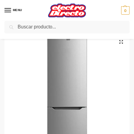
MENU
0
Buscar
Inicio
Gama blanca
Frigorificos
Frigorifico Combi No-Frost
TEKA FRIGO COMBI NFL320 C INOX N/FROST 188X60 A+
/
/
/
/