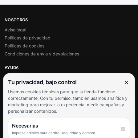
NOSOTROS
Aviso legal
Políticas de privacidad
Políticas de cookies
Condiciones de envío y devoluciones
AYUDA
Mi cuenta
×
Tu privacidad, bajo control
Soporte al cliente
Usamos cookies técnicas para que la tienda funcione
Contacto
correctamente. Con tu permiso, también usamos analítica y
Términos y condiciones
marketing para mejorar la experiencia, medir campañas y
Preguntas frecuentes
personalizar contenidos.
SÍGUENOS
Necesarias
Imprescindibles para carrito, seguridad y compra.
Facebook