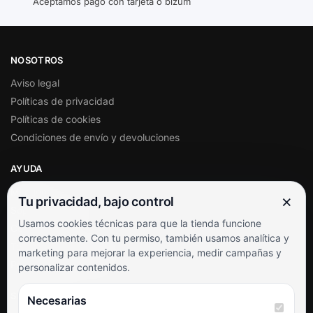
Aceptamos pago con tarjeta o bizum
NOSOTROS
Aviso legal
Políticas de privacidad
Políticas de cookies
Condiciones de envío y devoluciones
AYUDA
Mi cuenta
×
Tu privacidad, bajo control
Soporte al cliente
Usamos cookies técnicas para que la tienda funcione
Contacto
correctamente. Con tu permiso, también usamos analítica y
Términos y condiciones
marketing para mejorar la experiencia, medir campañas y
Preguntas frecuentes
personalizar contenidos.
SÍGUENOS
Necesarias