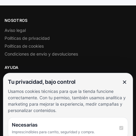
NOSOTROS
Aviso legal
Políticas de privacidad
Políticas de cookies
Condiciones de envío y devoluciones
AYUDA
Mi cuenta
×
Tu privacidad, bajo control
Soporte al cliente
Usamos cookies técnicas para que la tienda funcione
Contacto
correctamente. Con tu permiso, también usamos analítica y
Términos y condiciones
marketing para mejorar la experiencia, medir campañas y
Preguntas frecuentes
personalizar contenidos.
SÍGUENOS
Necesarias
Imprescindibles para carrito, seguridad y compra.
Facebook