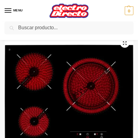
MENU
0
Buscar
Inicio
Gama blanca
Encimeras
Encimera Vitroceramica
TEKA ENCIMERA TZ6315 3F VITRO bisel delantero
/
/
/
/