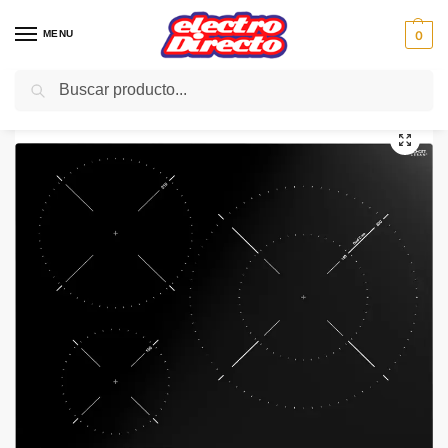
MENU
0
Buscar
Inicio
Gama blanca
Encimeras
Vitroceramica Inducción
TEKA ENCIMERA IZC63320MSS 3F 32cmINDUCCION BISELAD
/
/
/
/