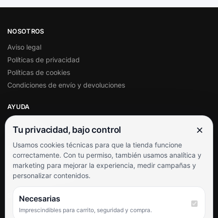
NOSOTROS
Aviso legal
Políticas de privacidad
Políticas de cookies
Condiciones de envío y devoluciones
AYUDA
Mi cuenta
×
Tu privacidad, bajo control
Soporte al cliente
Usamos cookies técnicas para que la tienda funcione
Contacto
correctamente. Con tu permiso, también usamos analítica y
Términos y condiciones
marketing para mejorar la experiencia, medir campañas y
Preguntas frecuentes
personalizar contenidos.
SÍGUENOS
Necesarias
Imprescindibles para carrito, seguridad y compra.
Facebook