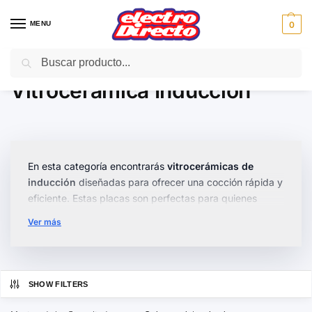
MENU
0
Buscar
Inicio
Gama blanca
Encimeras
Vitroceramica Inducción
/
/
/
Vitroceramica Inducción
En esta categoría encontrarás
vitrocerámicas de
inducción
diseñadas para ofrecer una cocción rápida y
eficiente. Estas placas son perfectas para quienes
buscan una cocina moderna y funcional, aprovechando
Ver más
al máximo la tecnología de inducción.
Disponemos de una amplia gama de modelos que
varían en número de zonas de cocción, tamaños y
SHOW FILTERS
potencias. Las vitrocerámicas cuentan con
controles
táctiles
, temporizadores programables y funciones de