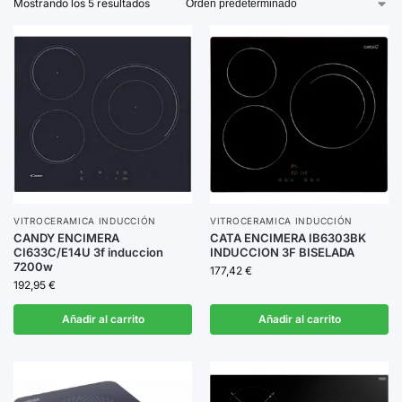
Mostrando los 5 resultados
seguridad que garantizan una experiencia de uso
cómoda y segura.
Explora nuestras opciones y elige la vitrocerámica que
transformará tu cocina en un espacio innovador y
eficiente.
VITROCERAMICA INDUCCIÓN
VITROCERAMICA INDUCCIÓN
CANDY ENCIMERA
CATA ENCIMERA IB6303BK
CI633C/E14U 3f induccion
INDUCCION 3F BISELADA
7200w
177,42
€
192,95
€
Añadir al carrito
Añadir al carrito