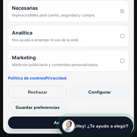
SÍGUENOS
Necesarias
Imprescindibles para carrito, seguridad y compra.
Facebook
Instagram
TikTok
Analítica
Nos ayuda a entender el uso de la web.
PUNTUACIÓN DE 4,6 SOBRE 5 EN GOOGLE
Marketing
Medición publicitaria y contenidos personalizados.
★★★★★
«Servicio de calidad y trato agradable con precios excelentes.
Política de cookies
Privacidad
Hemos comprado en varias ocasiones y siempre dan respuesta.
Espectacular, servicio de 10.»
Rechazar
Configurar
Iván Rodríguez Ramos
© Electrodirecto 2026
Guardar preferencias
Desarrollo y mantenimiento por SitiosWebPRO
Aceptar todas
¡Hey! ¿Te ayudo a elegir?
Privacidad