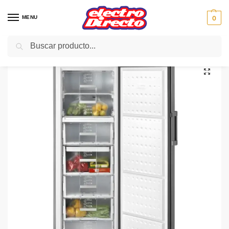
MENU
0
Buscar
Inicio
Gama blanca
Congeladores
Congelador Vertical
TEKA CONGELADOR TGF3 270 X INOX N/FROST 171X6 A+
/
/
/
/