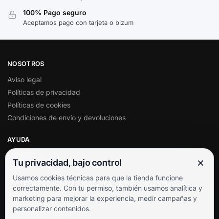
100% Pago seguro
Aceptamos pago con tarjeta o bizum
NOSOTROS
Aviso legal
Políticas de privacidad
Políticas de cookies
Condiciones de envío y devoluciones
AYUDA
Mi cuenta
×
Tu privacidad, bajo control
Soporte al cliente
Usamos cookies técnicas para que la tienda funcione
Contacto
correctamente. Con tu permiso, también usamos analítica y
Términos y condiciones
marketing para mejorar la experiencia, medir campañas y
Preguntas frecuentes
personalizar contenidos.