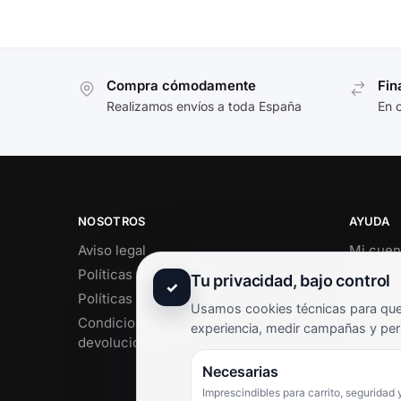
Compra cómodamente
Fin
Realizamos envíos a toda España
En 
NOSOTROS
AYUDA
Aviso legal
Mi cuen
Políticas de privacidad
Soporte 
Tu privacidad, bajo control
✓
Políticas de cookies
Contact
Usamos cookies técnicas para que 
Condiciones de envío y
Término
experiencia, medir campañas y per
devoluciones
Pregunt
Necesarias
Imprescindibles para carrito, seguridad 