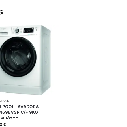
s
ORAS
LPOOL LAVADORA
469BVSP C/F 9KG
rpmA+++
70
€