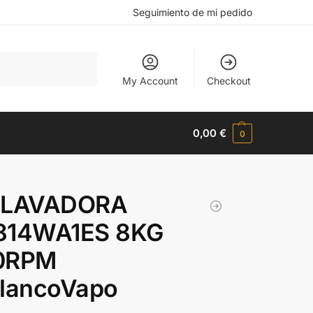
Seguimiento de mi pedido
Buscar
My Account
Checkout
0,00
€
0
 LAVADORA
814WA1ES 8KG
0RPM
BlancoVapo