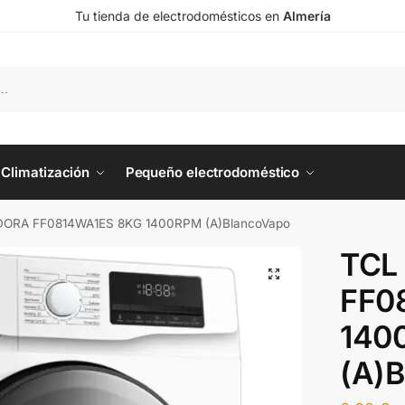
Tu tienda de electrodomésticos en
Almería
Climatización
Pequeño electrodoméstico
DORA FF0814WA1ES 8KG 1400RPM (A)BlancoVapo
TCL
FF0
140
(A)