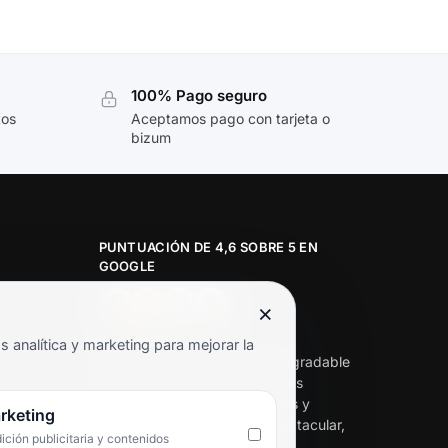
100% Pago seguro
tos
Aceptamos pago con tarjeta o
bizum
PUNTUACIÓN DE 4,6 SOBRE 5 EN
GOOGLE
×
★★★★★
analítica y marketing para mejorar la
«Servicio de calidad y trato agradable
con precios excelentes. Hemos
comprado en varias ocasiones y
rketing
siempre dan respuesta. Espectacular,
ción publicitaria y contenidos
servicio de 10.»