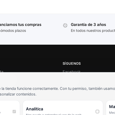
anciamos tus compras
Garantía de 3 años
cómodos plazos
En todos nuestros produc
SÍGUENOS
ta
Facebook
al cliente
Instagram
o
TikTok
la tienda funcione correctamente. Con tu permiso, también usamos 
s y condiciones
sonalizar contenidos.
as frecuentes
Ma
Analítica
y
Medi
Nos ayuda a entender el uso de la web.