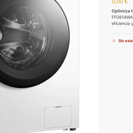
0,00
€
Optimiza t
FF0814WA1E
eficiencia
Sin exi