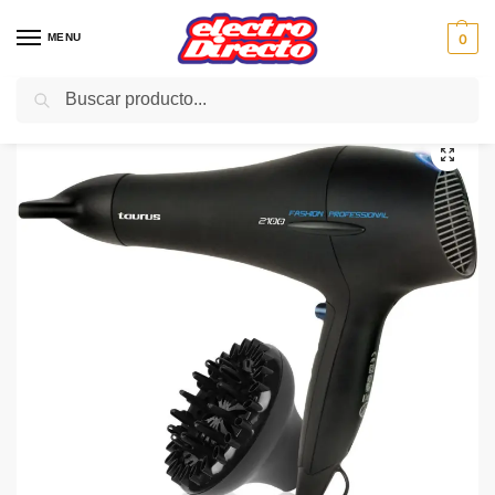
MENU
0
Buscar
Inicio
PAE
Hogar
PAE
TAURUS SECADOR FASHION PROFESIONAL 2100
/
/
/
/