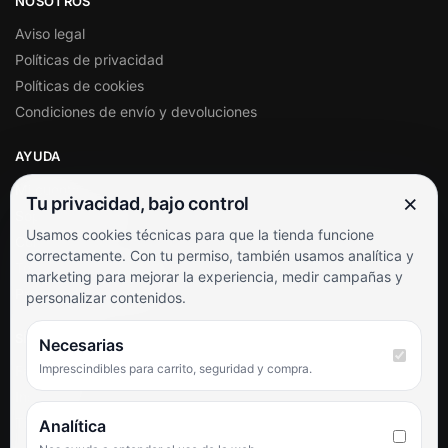
NOSOTROS
Aviso legal
Políticas de privacidad
Políticas de cookies
Condiciones de envío y devoluciones
AYUDA
Mi cuenta
×
Tu privacidad, bajo control
Soporte al cliente
Usamos cookies técnicas para que la tienda funcione
Contacto
correctamente. Con tu permiso, también usamos analítica y
Términos y condiciones
marketing para mejorar la experiencia, medir campañas y
Preguntas frecuentes
personalizar contenidos.
SÍGUENOS
Necesarias
Imprescindibles para carrito, seguridad y compra.
Facebook
Instagram
TikTok
Analítica