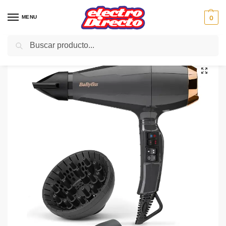
MENU
0
Buscar
Inicio
PAE
Hogar
PAE
BABYLISS SECADOR 6719DE IONIC 2200W PROFESIONAL AC
/
/
/
/