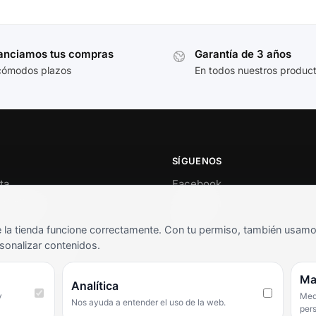
anciamos tus compras
Garantía de 3 años
cómodos plazos
En todos nuestros produc
SÍGUENOS
ta
Facebook
al cliente
Instagram
o
TikTok
la tienda funcione correctamente. Con tu permiso, también usamos 
s y condiciones
sonalizar contenidos.
as frecuentes
Ma
Analítica
y
Medi
Nos ayuda a entender el uso de la web.
per