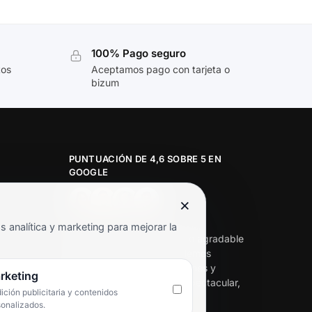
100% Pago seguro
tos
Aceptamos pago con tarjeta o
bizum
PUNTUACIÓN DE 4,6 SOBRE 5 EN
GOOGLE
×
★★★★★
analítica y marketing para mejorar la
«Servicio de calidad y trato agradable
con precios excelentes. Hemos
comprado en varias ocasiones y
rketing
siempre dan respuesta. Espectacular,
ción publicitaria y contenidos
servicio de 10.»
sonalizados.