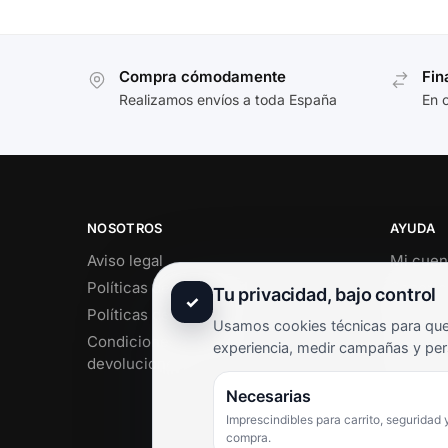
Compra cómodamente
Fin
Realizamos envíos a toda España
En 
NOSOTROS
AYUDA
Aviso legal
Mi cuen
Políticas de privacidad
Soporte 
Tu privacidad, bajo control
✓
Políticas de cookies
Contact
Usamos cookies técnicas para que 
Condiciones de envío y
Término
experiencia, medir campañas y per
devoluciones
Pregunt
Necesarias
Imprescindibles para carrito, seguridad 
compra.