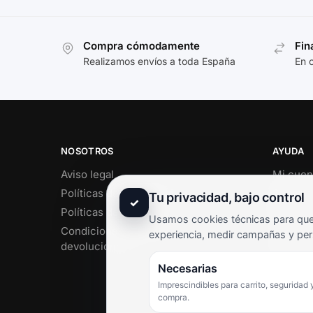
Compra cómodamente
Fin
Realizamos envíos a toda España
En 
NOSOTROS
AYUDA
Aviso legal
Mi cuen
Políticas de privacidad
Soporte 
Tu privacidad, bajo control
✓
Políticas de cookies
Contact
Usamos cookies técnicas para que 
Condiciones de envío y
Término
experiencia, medir campañas y per
devoluciones
Pregunt
Necesarias
Imprescindibles para carrito, seguridad 
compra.