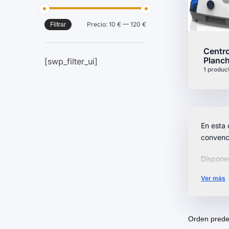
Precio:
10 €
—
120 €
Filtrar
Centr
Planc
[swp_filter_ui]
1 produc
En esta 
convenc
Dispon
viajes. 
Ver más
movimie
Explora 