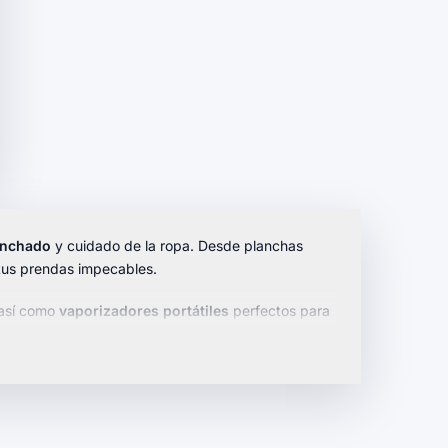
anchado
y cuidado de la ropa. Desde planchas
tus prendas impecables.
 así como
vaporizadores portátiles
perfectos para
iones inalámbricas para mayor libertad de
ades.