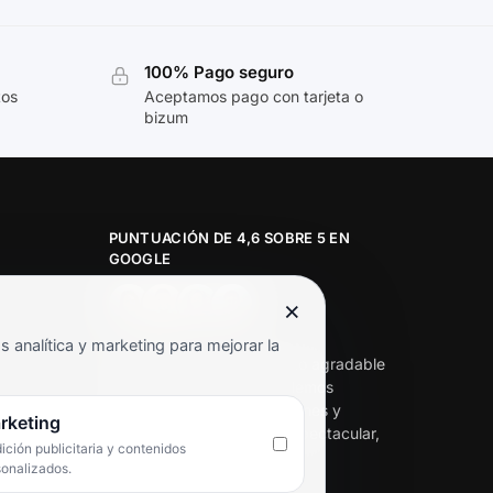
100% Pago seguro
tos
Aceptamos pago con tarjeta o
bizum
PUNTUACIÓN DE 4,6 SOBRE 5 EN
GOOGLE
×
★★★★★
analítica y marketing para mejorar la
«Servicio de calidad y trato agradable
con precios excelentes. Hemos
comprado en varias ocasiones y
rketing
siempre dan respuesta. Espectacular,
ción publicitaria y contenidos
servicio de 10.»
sonalizados.
Iván Rodríguez Ramos