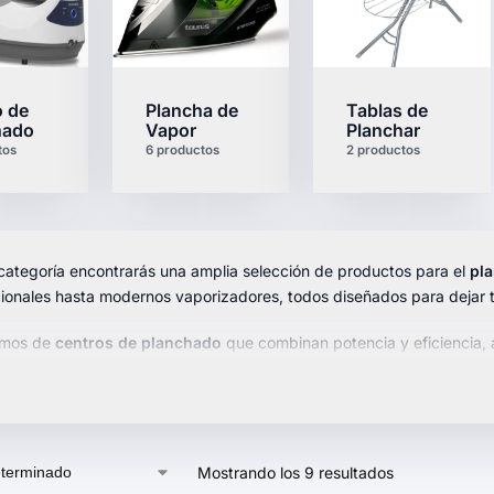
o de
Plancha de
Tablas de
hado
Vapor
Planchar
tos
6 productos
2 productos
categoría encontrarás una amplia selección de productos para el
pl
ionales hasta modernos vaporizadores, todos diseñados para dejar 
emos de
centros de planchado
que combinan potencia y eficiencia,
Todos nuestros productos son ergonómicos y fáciles de usar, con opc
nto.
nuestra gama y elige el producto que mejor se adapte a tus necesid
Mostrando los 9 resultados