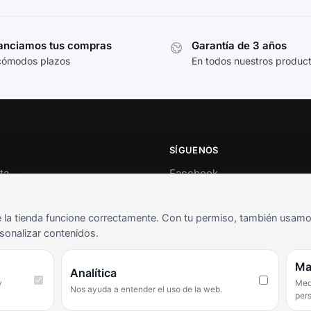
anciamos tus compras
Garantía de 3 años
cómodos plazos
En todos nuestros produc
SÍGUENOS
ta
Facebook
al cliente
Instagram
o
TikTok
la tienda funcione correctamente. Con tu permiso, también usamos 
s y condiciones
sonalizar contenidos.
as frecuentes
Ma
Analítica
y
Medi
Nos ayuda a entender el uso de la web.
per