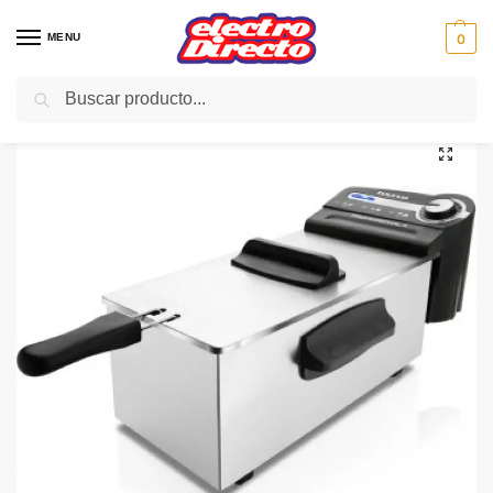
MENU
0
Buscar
Inicio
PAE
Freidoras eléctricas
Freidoras
TAURUS FREIDORA PROFESIONAL 3L INOX COMPACT DF2630
/
/
/
/