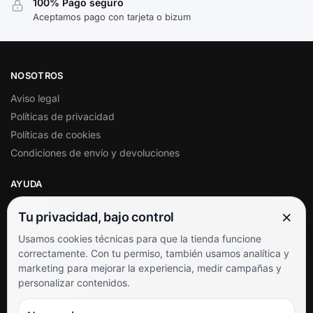
100% Pago seguro
Aceptamos pago con tarjeta o bizum
NOSOTROS
Aviso legal
Políticas de privacidad
Políticas de cookies
Condiciones de envío y devoluciones
AYUDA
Mi cuenta
×
Tu privacidad, bajo control
Soporte al cliente
Usamos cookies técnicas para que la tienda funcione
Contacto
correctamente. Con tu permiso, también usamos analítica y
Términos y condiciones
marketing para mejorar la experiencia, medir campañas y
Preguntas frecuentes
personalizar contenidos.
SÍGUENOS