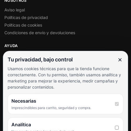
NOSOTROS
Aviso legal
Políticas de privacidad
Políticas de cookies
Condiciones de envío y devoluciones
AYUDA
Mi cuenta
×
Tu privacidad, bajo control
Soporte al cliente
Usamos cookies técnicas para que la tienda funcione
Contacto
correctamente. Con tu permiso, también usamos analítica y
Términos y condiciones
marketing para mejorar la experiencia, medir campañas y
Preguntas frecuentes
personalizar contenidos.
SÍGUENOS
Necesarias
Imprescindibles para carrito, seguridad y compra.
Facebook
Instagram
TikTok
Analítica