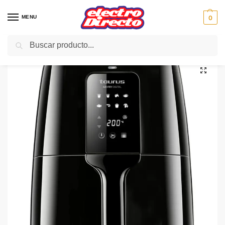
MENU
0
Buscar
Inicio
PAE
Freidoras eléctricas
Freidoras
TAURUS FREIDORA AIRE sin aceite AIRFRY digital 3.5
/
/
/
/