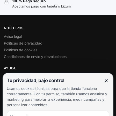
100% Pago seguro
Aceptamos pago con tarjeta o bizum
NOSOTROS
Aviso legal
Políticas de privacidad
Políticas de cookies
Condiciones de envío y devoluciones
AYUDA
Mi cuenta
×
Tu privacidad, bajo control
Soporte al cliente
Usamos cookies técnicas para que la tienda funcione
Contacto
correctamente. Con tu permiso, también usamos analítica y
Términos y condiciones
marketing para mejorar la experiencia, medir campañas y
Preguntas frecuentes
personalizar contenidos.
SÍGUENOS