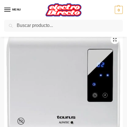
MENU
0
Buscar
Inicio
Climatización
Calefactores
Calefactor
TAURUS CALEFACTOR RCMB 231 Split Ceramico
/
/
/
/