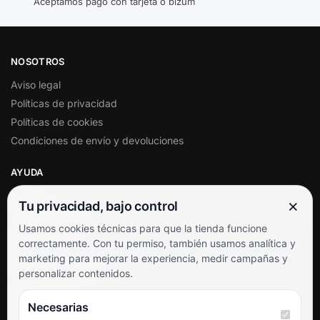
Aceptamos pago con tarjeta o bizum
NOSOTROS
Aviso legal
Políticas de privacidad
Políticas de cookies
Condiciones de envío y devoluciones
AYUDA
Mi cuenta
×
Tu privacidad, bajo control
Soporte al cliente
Usamos cookies técnicas para que la tienda funcione
Contacto
correctamente. Con tu permiso, también usamos analítica y
Términos y condiciones
marketing para mejorar la experiencia, medir campañas y
Preguntas frecuentes
personalizar contenidos.
SÍGUENOS
Necesarias