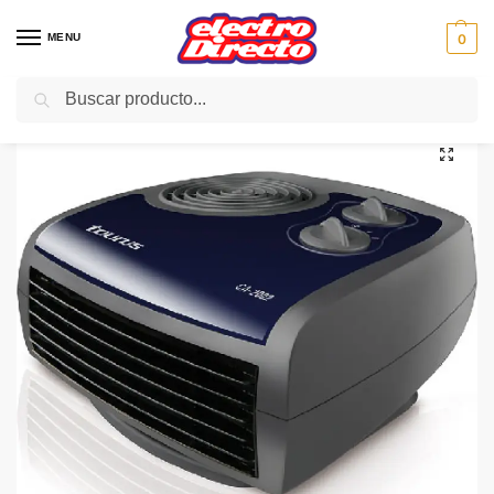
MENU
0
Buscar
Inicio
Climatización
Calefactores
Calefactor
TAURUS CALEFACTOR CA 2002 HORIZONTAL 2000W
/
/
/
/